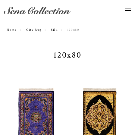
Home
City Rug
Silk
120x80
120x80