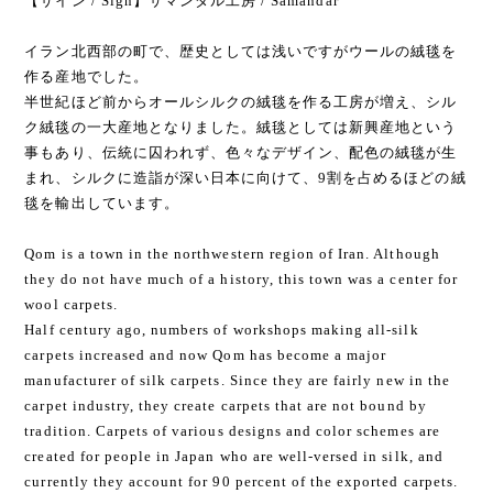
【サイン / Sign】サマンダル工房 / Samandar
イラン北西部の町で、歴史としては浅いですがウールの絨毯を
作る産地でした。
半世紀ほど前からオールシルクの絨毯を作る工房が増え、シル
ク絨毯の一大産地となりました。絨毯としては新興産地という
事もあり、伝統に囚われず、色々なデザイン、配色の絨毯が生
まれ、シルクに造詣が深い日本に向けて、9割を占めるほどの絨
毯を輸出しています。
Qom is a town in the northwestern region of Iran. Although
they do not have much of a history, this town was a center for
wool carpets.
Half century ago, numbers of workshops making all-silk
carpets increased and now Qom has become a major
manufacturer of silk carpets. Since they are fairly new in the
carpet industry, they create carpets that are not bound by
tradition. Carpets of various designs and color schemes are
created for people in Japan who are well-versed in silk, and
currently they account for 90 percent of the exported carpets.