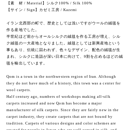
【素 材 / Material】シルク100% / Silk 100%
【サイン / Sign】カゼミ工房 / Kazemi
イラン北西部の町で、歴史としては浅いですがウールの絨毯を
作る産地でした。
半世紀ほど前からオールシルクの絨毯を作る工房が増え、シル
ク絨毯の一大産地となりました。絨毯としては新興産地という
事もあり、伝統に囚われず、色々なデザイン、配色の絨毯が生
まれ、シルクに造詣が深い日本に向けて、9割を占めるほどの絨
毯を輸出しています。
Qom is a town in the northwestern region of Iran. Although
they do not have much of a history, this town was a center for
wool carpets.
Half century ago, numbers of workshops making all-silk
carpets increased and now Qom has become a major
manufacturer of silk carpets. Since they are fairly new in the
carpet industry, they create carpets that are not bound by
tradition. Carpets of various designs and color schemes are
created for people in Japan who are well-versed in silk, and