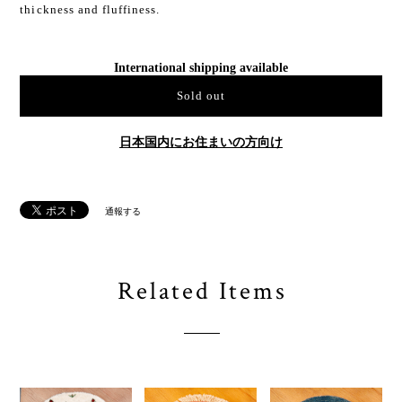
thickness and fluffiness.
International shipping available
Sold out
日本国内にお住まいの方向け
通報する
Related Items