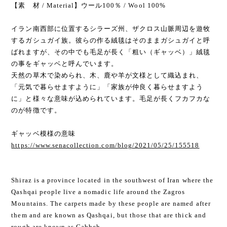
【素 材 / Material】ウール100％ / Wool 100%
イラン南西部に位置するシラーズ州、ザクロス山脈周辺を遊牧
するガシュガイ族。彼らの作る絨毯はそのままガシュガイと呼
ばれますが、その中でも毛足が長く「粗い（ギャッベ）」絨毯
の事をギャッベと呼んでいます。
天然の草木で染められ、木、鹿や羊が文様として織込まれ、
「元気で暮らせますように」「家族が仲良く暮らせますよう
に」と様々な意味が込められています。毛足が長くフカフカな
のが特徴です。
ギャッベ模様の意味
https://www.senacollection.com/blog/2021/05/25/155518
Shiraz is a province located in the southwest of Iran where the
Qashqai people live a nomadic life around the Zagros
Mountains. The carpets made by these people are named after
them and are known as Qashqai, but those that are thick and
rough are known as Gabbeh.