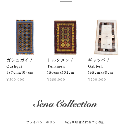
ガシュガイ /
トルクメン /
ギャッベ /
Qashqai
Turkmen
Gabbeh
187cmx104cm
150cmx102cm
165cmx98cm
¥500,000
¥350,000
¥200,000
プライバシーポリシー
特定商取引法に基づく表記