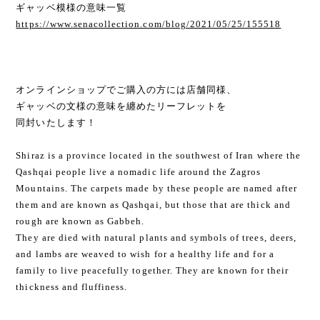
ギャッベ模様の意味一覧
https://www.senacollection.com/blog/2021/05/25/155518
オンラインショップでご購入の方には店舗同様、
ギャッベの文様の意味を纏めたリーフレットを
同封いたします！
Shiraz is a province located in the southwest of Iran where the
Qashqai people live a nomadic life around the Zagros
Mountains. The carpets made by these people are named after
them and are known as Qashqai, but those that are thick and
rough are known as Gabbeh.
They are died with natural plants and symbols of trees, deers,
and lambs are weaved to wish for a healthy life and for a
family to live peacefully together. They are known for their
thickness and fluffiness.