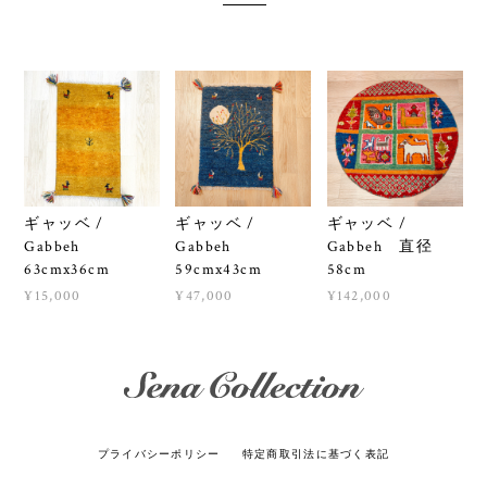
ギャッベ /
ギャッベ /
ギャッベ /
Gabbeh
Gabbeh
Gabbeh 直径
63cmx36cm
59cmx43cm
58cm
¥15,000
¥47,000
¥142,000
プライバシーポリシー
特定商取引法に基づく表記