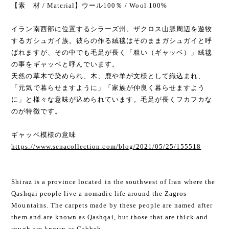
【素 材 / Material】ウール100％ / Wool 100%
イラン南西部に位置するシラーズ州、ザクロス山脈周辺を遊牧
するガシュガイ族。彼らの作る絨毯はそのままガシュガイと呼
ばれますが、その中でも毛足が長く「粗い（ギャッベ）」絨毯
の事をギャッベと呼んでいます。
天然の草木で染められ、木、鹿や羊が文様として織込まれ、
「元気で暮らせますように」「家族が仲良く暮らせますよう
に」と様々な意味が込められています。毛足が長くフカフカな
のが特徴です。
ギャッベ模様の意味
https://www.senacollection.com/blog/2021/05/25/155518
Shiraz is a province located in the southwest of Iran where the
Qashqai people live a nomadic life around the Zagros
Mountains. The carpets made by these people are named after
them and are known as Qashqai, but those that are thick and
rough are known as Gabbeh.