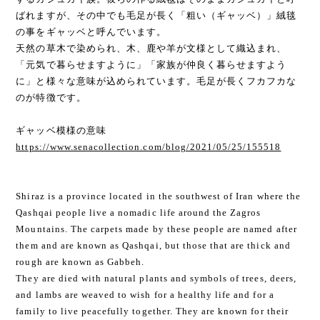
ばれますが、その中でも毛足が長く「粗い（ギャッベ）」絨毯
の事をギャッベと呼んでいます。
天然の草木で染められ、木、鹿や羊が文様として織込まれ、
「元気で暮らせますように」「家族が仲良く暮らせますよう
に」と様々な意味が込められています。毛足が長くフカフカな
のが特徴です。
ギャッベ模様の意味
https://www.senacollection.com/blog/2021/05/25/155518
Shiraz is a province located in the southwest of Iran where the
Qashqai people live a nomadic life around the Zagros
Mountains. The carpets made by these people are named after
them and are known as Qashqai, but those that are thick and
rough are known as Gabbeh.
They are died with natural plants and symbols of trees, deers,
and lambs are weaved to wish for a healthy life and for a
family to live peacefully together. They are known for their