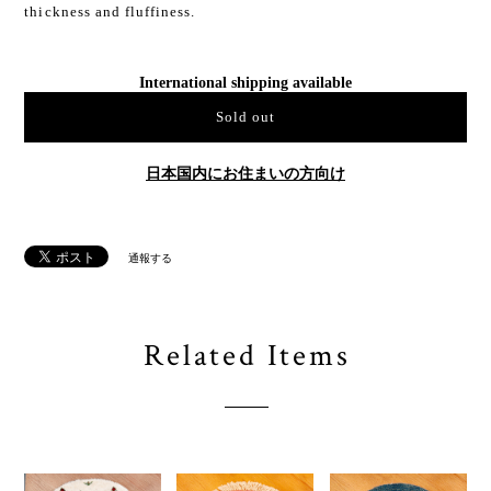
thickness and fluffiness.
International shipping available
Sold out
日本国内にお住まいの方向け
通報する
Related Items