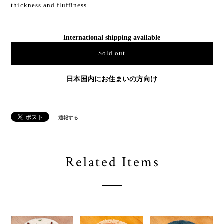
thickness and fluffiness.
International shipping available
Sold out
日本国内にお住まいの方向け
通報する
Related Items