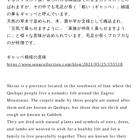
ばれますが、その中でも毛足が長く「粗い（ギャッベ）」絨毯
の事をギャッベと呼んでいます。
天然の草木で染められ、木、鹿や羊が文様として織込まれ、
「元気で暮らせますように」「家族が仲良く暮らせますよう
に」と様々な意味が込められています。毛足が長くフカフカな
のが特徴です。
ギャッベ模様の意味
https://www.senacollection.com/blog/2021/05/25/155518
Shiraz is a province located in the southwest of Iran where the
Qashqai people live a nomadic life around the Zagros
Mountains. The carpets made by these people are named after
them and are known as Qashqai, but those that are thick and
rough are known as Gabbeh.
They are died with natural plants and symbols of trees, deers,
and lambs are weaved to wish for a healthy life and for a
family to live peacefully together. They are known for their