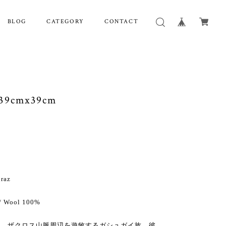
BLOG
CATEGORY
CONTACT
9cmx39cm
raz
 Wool 100%
州、ザクロス山脈周辺を遊牧するガシュガイ族。彼