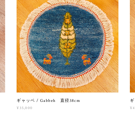
ギャッベ / Gabbeh 直径38cm
ギ
¥35,000
¥4