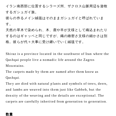
イラン南西部に位置するシラーズ州、ザクロス山脈周辺を遊牧
するガシュガイ族。
彼らの作るメイン絨毯はそのままガシュガイと呼ばれていま
す。
天然の草木で染められ、木、鹿や羊が文様として織込まれたり
するのはギャッベと同じですが、織の緻密さ文様の細かさは別
格。彼らが代々大事に受け継いでいく絨毯です。
Shiraz is a province located in the southwest of Iran where the
Qashqai people live a nomadic life around the Zagros
Mountains.
The carpets made by them are named after them know as
Qashqai.
They are died with natural plants and symbols of trees, deers,
and lambs are weaved into them just like Gabbeh, but the
density of the weaving and the details are exceptional. The
carpets are carefully inherited from generation to generation.
数量