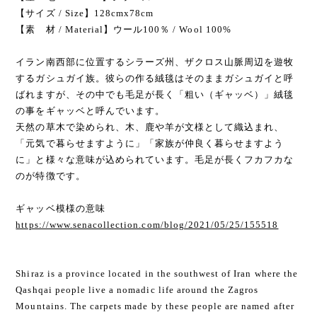
【サイズ / Size】128cmx78cm
【素 材 / Material】ウール100％ / Wool 100%
イラン南西部に位置するシラーズ州、ザクロス山脈周辺を遊牧
するガシュガイ族。彼らの作る絨毯はそのままガシュガイと呼
ばれますが、その中でも毛足が長く「粗い（ギャッベ）」絨毯
の事をギャッベと呼んでいます。
天然の草木で染められ、木、鹿や羊が文様として織込まれ、
「元気で暮らせますように」「家族が仲良く暮らせますよう
に」と様々な意味が込められています。毛足が長くフカフカな
のが特徴です。
ギャッベ模様の意味
https://www.senacollection.com/blog/2021/05/25/155518
Shiraz is a province located in the southwest of Iran where the
Qashqai people live a nomadic life around the Zagros
Mountains. The carpets made by these people are named after